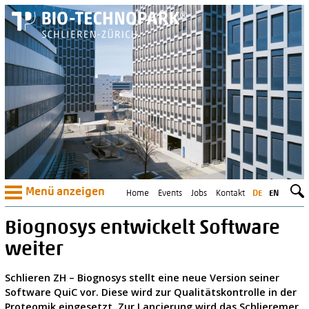
Menü anzeigen
Home
Events
Jobs
Kontakt
DE
EN
Biognosys entwickelt Software
weiter
Schlieren ZH – Biognosys stellt eine neue Version seiner
Software QuiC vor. Diese wird zur Qualitätskontrolle in der
Proteomik eingesetzt. Zur Lancierung wird das Schlieremer