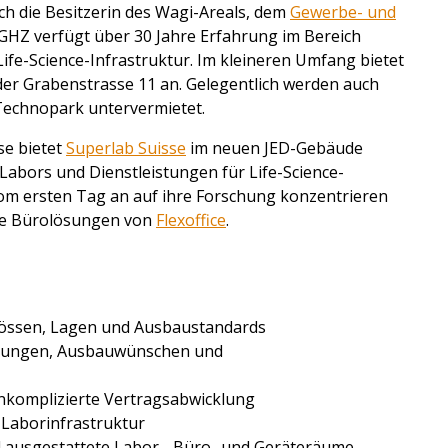
h die Besitzerin des Wagi-Areals, dem
Gewerbe- und
 GHZ verfügt über 30 Jahre Erfahrung im Bereich
ife-Science-Infrastruktur. Im kleineren Umfang bietet
er Grabenstrasse 11 an. Gelegentlich werden auch
-Technopark untervermietet.
se bietet
Superlab Suisse
im neuen JED-Gebäude
abors und Dienstleistungen für Life-Science-
om ersten Tag an auf ihre Forschung konzentrieren
ble Bürolösungen von
Flexoffice
.
Grössen, Lagen und Ausbaustandards
erungen, Ausbauwünschen und
unkomplizierte Vertragsabwicklung
 Laborinfrastruktur
 ausgestattete Labor-, Büro- und Geräteräume