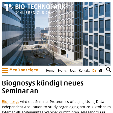
Menü anzeigen
Home
Events
Jobs
Kontakt
DE
EN
Biognosys kündigt neues
Seminar an
Biognosys
wird das Seminar Proteomics of aging: Using Data
Independent Acquisition to study organ aging am 26. Oktober im
Internet als sogenanntes Webinar durchführen. Alessandro Ori