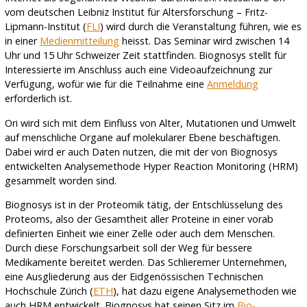
vom deutschen Leibniz Institut für Altersforschung – Fritz-
Lipmann-Institut (
FLI
) wird durch die Veranstaltung führen, wie es
in einer
Medienmitteilung
heisst. Das Seminar wird zwischen 14
Uhr und 15 Uhr Schweizer Zeit stattfinden. Biognosys stellt für
Interessierte im Anschluss auch eine Videoaufzeichnung zur
Verfügung, wofür wie für die Teilnahme eine
Anmeldung
erforderlich ist.
Ori wird sich mit dem Einfluss von Alter, Mutationen und Umwelt
auf menschliche Organe auf molekularer Ebene beschäftigen.
Dabei wird er auch Daten nutzen, die mit der von Biognosys
entwickelten Analysemethode Hyper Reaction Monitoring (HRM)
gesammelt worden sind.
Biognosys ist in der Proteomik tätig, der Entschlüsselung des
Proteoms, also der Gesamtheit aller Proteine in einer vorab
definierten Einheit wie einer Zelle oder auch dem Menschen.
Durch diese Forschungsarbeit soll der Weg für bessere
Medikamente bereitet werden. Das Schlieremer Unternehmen,
eine Ausgliederung aus der Eidgenössischen Technischen
Hochschule Zürich (
ETH
), hat dazu eigene Analysemethoden wie
auch HRM entwickelt. Biognosys hat seinen Sitz im
Bio-