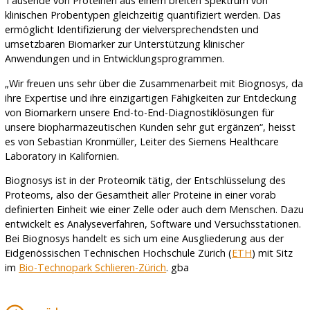
Tausende von Proteinen aus einem breiten Spektrum von
klinischen Probentypen gleichzeitig quantifiziert werden. Das
ermöglicht Identifizierung der vielversprechendsten und
umsetzbaren Biomarker zur Unterstützung klinischer
Anwendungen und in Entwicklungsprogrammen.
„Wir freuen uns sehr über die Zusammenarbeit mit Biognosys, da
ihre Expertise und ihre einzigartigen Fähigkeiten zur Entdeckung
von Biomarkern unsere End-to-End-Diagnostiklösungen für
unsere biopharmazeutischen Kunden sehr gut ergänzen“, heisst
es von Sebastian Kronmüller, Leiter des Siemens Healthcare
Laboratory in Kalifornien.
Biognosys ist in der Proteomik tätig, der Entschlüsselung des
Proteoms, also der Gesamtheit aller Proteine in einer vorab
definierten Einheit wie einer Zelle oder auch dem Menschen. Dazu
entwickelt es Analyseverfahren, Software und Versuchsstationen.
Bei Biognosys handelt es sich um eine Ausgliederung aus der
Eidgenössischen Technischen Hochschule Zürich (
ETH
) mit Sitz
im
Bio-Technopark Schlieren-Zürich
. gba