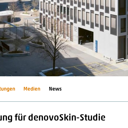
stungen
Medien
News
rung für denovoSkin-Studie