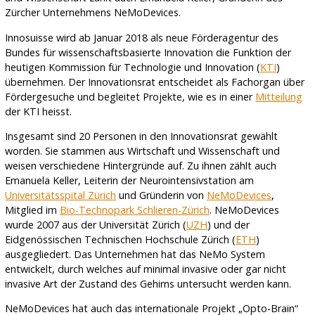
Zürcher Unternehmens NeMoDevices.
Innosuisse wird ab Januar 2018 als neue Förderagentur des
Bundes für wissenschaftsbasierte Innovation die Funktion der
heutigen Kommission für Technologie und Innovation (
KTI
)
übernehmen. Der Innovationsrat entscheidet als Fachorgan über
Fördergesuche und begleitet Projekte, wie es in einer
Mitteilung
der KTI heisst.
Insgesamt sind 20 Personen in den Innovationsrat gewählt
worden. Sie stammen aus Wirtschaft und Wissenschaft und
weisen verschiedene Hintergründe auf. Zu ihnen zählt auch
Emanuela Keller, Leiterin der Neurointensivstation am
Universitätsspital Zürich
und Gründerin von
NeMoDevices
,
Mitglied im
Bio-Technopark Schlieren-Zürich
. NeMoDevices
wurde 2007 aus der Universität Zürich (
UZH
) und der
Eidgenössischen Technischen Hochschule Zürich (
ETH
)
ausgegliedert. Das Unternehmen hat das NeMo System
entwickelt, durch welches auf minimal invasive oder gar nicht
invasive Art der Zustand des Gehirns untersucht werden kann.
NeMoDevices hat auch das internationale Projekt „Opto-Brain“