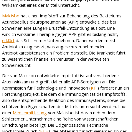
Wirksamkeit eines der Mittel untersucht.
Malcisbo
hat einen Impfstoff zur Behandlung des Bakteriums
Actinobacillus pleuropneumoniae (APP) entwickelt, das bei
Schweinen eine Lungen-Brustfell-Entzündung auslöst. Eine
wirklich wirksame Therapie gegen APP gibt es bislang nicht,
erklärt
das Schlieremer Unternehmen. Daher werden meist
Antibiotika eingesetzt, was angesichts zunehmender
Antibiotikaresistenzen ein Problem darstellt. Die Krankheit führt
zu wesentlichen finanziellen Verlusten in der weltweiten
Schweinezucht.
Der von Malcisbo entwickelte Impfstoff ist auf verschiedene
Arten wirksam und greift daher alle APP-Serotypen an. Die
Kommission für Technologie und Innovation (
KTI
) fördert nun ein
Forschungsprojekt, bei dem die Immunogenität des Impfstoffs,
also die entsprechende Reaktion des Immunsystems, sowie die
schützenden Eigenschaften des Mittels untersucht werden. Laut
einer
Medienmitteilung
von Malcisbo ist daran neben dem
Schlieremer Unternehmen eine Reihe von wissenschaftlichen
Einrichtungen beteiligt: Die Eidgenössische Technische
Hochschule Zürich (
ETH
), die Abteilung für Schweinemedizin der