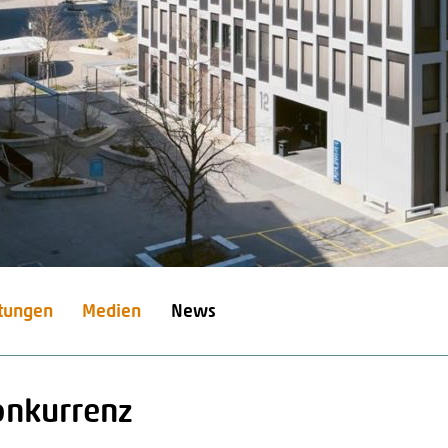
stungen
Medien
News
onkurrenz