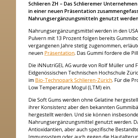
Schlieren ZH – Das Schlieremer Unternehmen
in einer neuen Präsentation zusammengefass
Nahrungsergänzungsmitteln genutzt werden u
Nahrungsergänzungsmittel werden in den USA
Pulvern mit 13 Prozent folgen bereits Gummib
vergangenen Jahre stetig zugenommen, erläut
neuen
Präsentation
. Das Gummi fordere die Pil
Die iNNutriGEL AG wurde von Rolf Müller und F
Eidgenössischen Technischen Hochschule Züric
im
Bio-Technopark Schlieren-Zürich
. Für die P
Low Temperature Mogul (LTM) ein.
Die Soft Gums werden ohne Gelatine hergestellt
ihrer Konsistenz aber den bekannten Gummibär
hergestellt werden. Und sie können insbesond
Nahrungsergänzungsmittel genutzt werden. D
Antioxidantien, aber auch spezifische Bestandt
Immunsystem oder auch gegen die Hautalterun