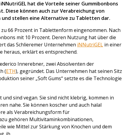
 iNNutriGEL hat die Vorteile seiner Gummibonbons
t. Diese können auch zur Verabreichung von
nd stellen eine Alternative zu Tabletten dar.
 zu 66 Prozent in Tablettenform eingenommen. Nach
onbons mit 10 Prozent. Deren Nutzung hat über die
ert das Schlieremer Unternehmen
iNNutriGEL
in einer
le heraus, erklärt es entsprechend.
ederico Innerebner, zwei Absolventen der
h (
ETH
), gegründet. Das Unternehmen hat seinen Sitz
roduktion seiner „Soft Gums“ setzte es die Technologie
 und sind vegan. Sie sind nicht klebrig, kommen in
en nahe. Sie können koscher und auch halal
ere als Verabreichungsform für
azu gehören Multivitaminkombinationen,
eile wie Mittel zur Stärkung von Knochen und dem
g. jh