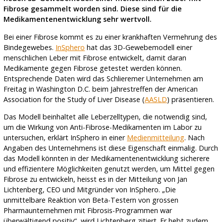
Fibrose gesammelt worden sind. Diese sind für die
Medikamentenentwicklung sehr wertvoll.
Bei einer Fibrose kommt es zu einer krankhaften Vermehrung des
Bindegewebes.
InSphero
hat das 3D-Gewebemodell einer
menschlichen Leber mit Fibrose entwickelt, damit daran
Medikamente gegen Fibrose getestet werden können.
Entsprechende Daten wird das Schlieremer Unternehmen am
Freitag in Washington D.C. beim Jahrestreffen der American
Association for the Study of Liver Disease (
AASLD
) präsentieren.
Das Modell beinhaltet alle Leberzelltypen, die notwendig sind,
um die Wirkung von Anti-Fibrose-Medikamenten im Labor zu
untersuchen, erklärt InSphero in einer
Medienmitteilung
. Nach
Angaben des Unternehmens ist diese Eigenschaft einmalig. Durch
das Modell könnten in der Medikamentenentwicklung sicherere
und effizientere Möglichkeiten genutzt werden, um Mittel gegen
Fibrose zu entwickeln, heisst es in der Mitteilung von Jan
Lichtenberg, CEO und Mitgründer von InSphero. „Die
unmittelbare Reaktion von Beta-Testern von grossen
Pharmaunternehmen mit Fibrosis-Programmen war
überwältigend positiv“, wird Lichtenberg zitiert. Er hebt zudem