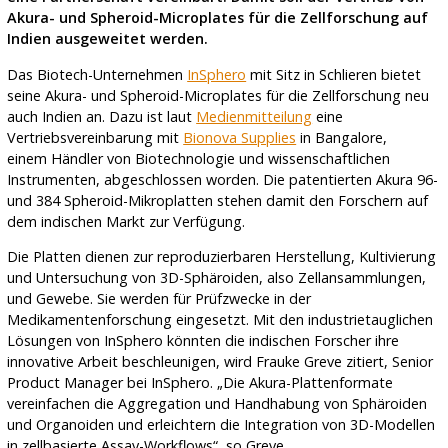
Akura- und Spheroid-Microplates für die Zellforschung auf
Indien ausgeweitet werden.
Das Biotech-Unternehmen
InSphero
mit Sitz in Schlieren bietet
seine Akura- und Spheroid-Microplates für die Zellforschung neu
auch Indien an. Dazu ist laut
Medienmitteilung
eine
Vertriebsvereinbarung mit
Bionova Supplies
in Bangalore,
einem Händler von Biotechnologie und wissenschaftlichen
Instrumenten, abgeschlossen worden. Die patentierten Akura 96-
und 384 Spheroid-Mikroplatten stehen damit den Forschern auf
dem indischen Markt zur Verfügung.
Die Platten dienen zur reproduzierbaren Herstellung, Kultivierung
und Untersuchung von 3D-Sphäroiden, also Zellansammlungen,
und Gewebe. Sie werden für Prüfzwecke in der
Medikamentenforschung eingesetzt. Mit den industrietauglichen
Lösungen von InSphero könnten die indischen Forscher ihre
innovative Arbeit beschleunigen, wird Frauke Greve zitiert, Senior
Product Manager bei InSphero. „Die Akura-Plattenformate
vereinfachen die Aggregation und Handhabung von Sphäroiden
und Organoiden und erleichtern die Integration von 3D-Modellen
in zellbasierte Assay-Workflows“, so Greve.