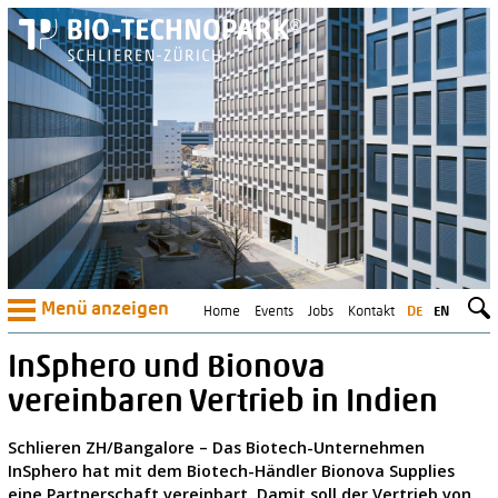
Menü anzeigen
Home
Events
Jobs
Kontakt
DE
EN
InSphero und Bionova
vereinbaren Vertrieb in Indien
Schlieren ZH/Bangalore – Das Biotech-Unternehmen
InSphero hat mit dem Biotech-Händler Bionova Supplies
eine Partnerschaft vereinbart. Damit soll der Vertrieb von