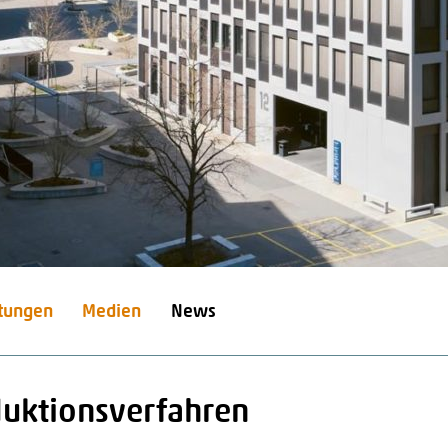
stungen
Medien
News
duktionsverfahren