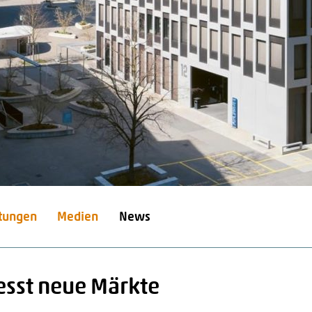
stungen
Medien
News
iesst neue Märkte