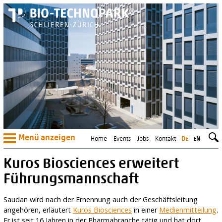
Menü anzeigen
Home
Events
Jobs
Kontakt
DE
EN
Kuros Biosciences erweitert
Führungsmannschaft
Saudan wird nach der Ernennung auch der Geschäftsleitung
angehören, erläutert
Kuros Biosciences
in einer
Medienmitteilung
.
Er ist seit 16 Jahren in der Pharmabranche tätig und hat dort