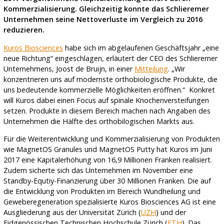
Kommerzialisierung. Gleichzeitig konnte das Schlieremer
Unternehmen seine Nettoverluste im Vergleich zu 2016
reduzieren.
Kuros Biosciences
habe sich im abgelaufenen Geschäftsjahr „eine
neue Richtung“ eingeschlagen, erläutert der CEO des Schlieremer
Unternehmens, Joost de Bruijn, in einer
Mitteilung
. „Wir
konzentrieren uns auf modernste orthobiologische Produkte, die
uns bedeutende kommerzielle Möglichkeiten eröffnen.“ Konkret
will Kuros dabei einen Focus auf spinale Knochenversteifungen
setzen. Produkte in diesem Bereich machen nach Angaben des
Unternehmen die Hälfte des orthobilogischen Markts aus.
Für die Weiterentwicklung und Kommerzialisierung von Produkten
wie MagnetOS Granules und MagnetOS Putty hat Kuros im Juni
2017 eine Kapitalerhöhung von 16,9 Millionen Franken realisiert.
Zudem sicherte sich das Unternehmen im November eine
Standby-Equtiy-Finanzierung über 30 Millionen Franken. Die auf
die Entwicklung von Produkten im Bereich Wundheilung und
Geweberegeneration spezialisierte Kuros Biosciences AG ist eine
Ausgliederung aus der Universität Zürich (
UZH
) und der
Eidgenössischen Technischen Hochschule Zürich (
ETH
). Das