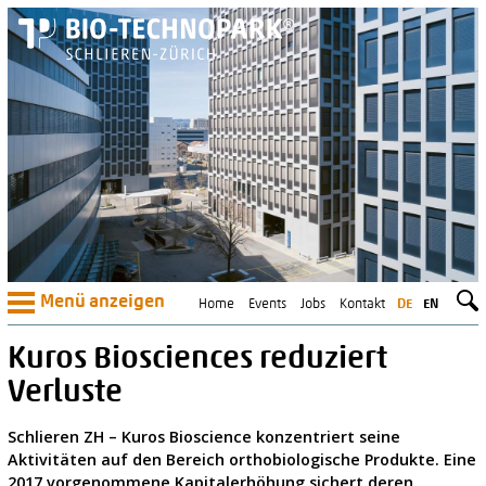
Menü anzeigen
Home
Events
Jobs
Kontakt
DE
EN
Kuros Biosciences reduziert
Verluste
Schlieren ZH – Kuros Bioscience konzentriert seine
Aktivitäten auf den Bereich orthobiologische Produkte. Eine
2017 vorgenommene Kapitalerhöhung sichert deren