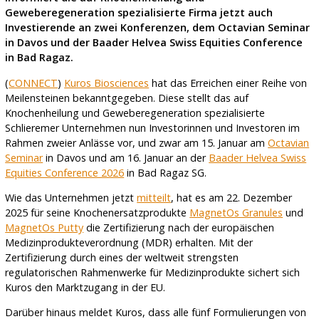
Geweberegeneration spezialisierte Firma jetzt auch
Investierende an zwei Konferenzen, dem Octavian Seminar
in Davos und der Baader Helvea Swiss Equities Conference
in Bad Ragaz.
(
CONNECT
)
Kuros Biosciences
hat das Erreichen einer Reihe von
Meilensteinen bekanntgegeben. Diese stellt das auf
Knochenheilung und Geweberegeneration spezialisierte
Schlieremer Unternehmen nun Investorinnen und Investoren im
Rahmen zweier Anlässe vor, und zwar am 15. Januar am
Octavian
Seminar
in Davos und am 16. Januar an der
Baader Helvea Swiss
Equities Conference 2026
in Bad Ragaz SG.
Wie das Unternehmen jetzt
mitteilt
, hat es am 22. Dezember
2025 für seine Knochenersatzprodukte
MagnetOs Granules
und
MagnetOs Putty
die Zertifizierung nach der europäischen
Medizinprodukteverordnung (MDR) erhalten. Mit der
Zertifizierung durch eines der weltweit strengsten
regulatorischen Rahmenwerke für Medizinprodukte sichert sich
Kuros den Marktzugang in der EU.
Darüber hinaus meldet Kuros, dass alle fünf Formulierungen von