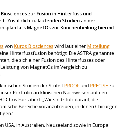
Biosciences zur Fusion in Hinterfuss und
t. Zusätzlich zu laufenden Studien an der
ransplantats MagnetOs zur Knochenheilung hiermit
.
Os
von
Kuros Biosciences
wird laut einer
Mitteilung
eine Hinterfussfusion benötigt. Die ASTRA genannte
ten, die sich einer Fusion des Hinterfusses oder
 Leistung von MagnetOs im Vergleich zu
.
linischen Studien der Stufe I
PROOF
und
PRECISE
zu
unser Portfolio an klinischen Nachweisen auf den
hris Fair zitiert. „Wir sind stolz darauf, die
omische Bereiche voranzutreiben, in denen Chirurgen
tigen.“
den USA, in Australien, Neuseeland sowie in Europa