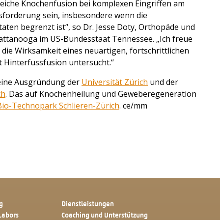
eiche Knochenfusion bei komplexen Eingriffen am
sforderung sein, insbesondere wenn die
aten begrenzt ist“, so Dr. Jesse Doty, Orthopäde und
hattanooga im US-Bundesstaat Tennessee. „Ich freue
 die Wirksamkeit eines neuartigen, fortschrittlichen
 Hinterfussfusion untersucht.“
 eine Ausgründung der
Universität Zürich
und der
ch
. Das auf Knochenheilung und Geweberegeneration
Bio-Technopark Schlieren-Zürich
. ce/mm
g
Dienstleistungen
Labors
Coaching und Unterstützung