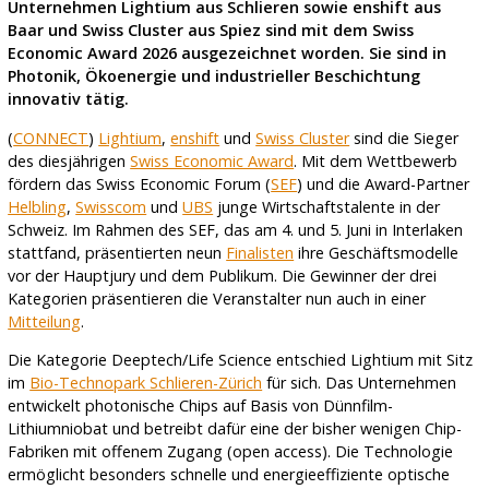
Unternehmen Lightium aus Schlieren sowie enshift aus
Baar und Swiss Cluster aus Spiez sind mit dem Swiss
Economic Award 2026 ausgezeichnet worden. Sie sind in
Photonik, Ökoenergie und industrieller Beschichtung
innovativ tätig.
(
CONNECT
)
Lightium
,
enshift
und
Swiss Cluster
sind die Sieger
des diesjährigen
Swiss Economic Award
. Mit dem Wettbewerb
fördern das Swiss Economic Forum (
SEF
) und die Award-Partner
Helbling
,
Swisscom
und
UBS
junge Wirtschaftstalente in der
Schweiz. Im Rahmen des SEF, das am 4. und 5. Juni in Interlaken
stattfand, präsentierten neun
Finalisten
ihre Geschäftsmodelle
vor der Hauptjury und dem Publikum. Die Gewinner der drei
Kategorien präsentieren die Veranstalter nun auch in einer
Mitteilung
.
Die Kategorie Deeptech/Life Science entschied Lightium mit Sitz
im
Bio-Technopark Schlieren-Zürich
für sich. Das Unternehmen
entwickelt photonische Chips auf Basis von Dünnfilm-
Lithiumniobat und betreibt dafür eine der bisher wenigen Chip-
Fabriken mit offenem Zugang (open access). Die Technologie
ermöglicht besonders schnelle und energieeffiziente optische