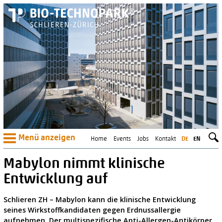
Menü anzeigen
Home
Events
Jobs
Kontakt
DE
EN
Mabylon nimmt klinische
Entwicklung auf
Schlieren ZH – Mabylon kann die klinische Entwicklung
seines Wirkstoffkandidaten gegen Erdnussallergie
aufnehmen. Der multispezifische Anti-Allergen-Antikörper