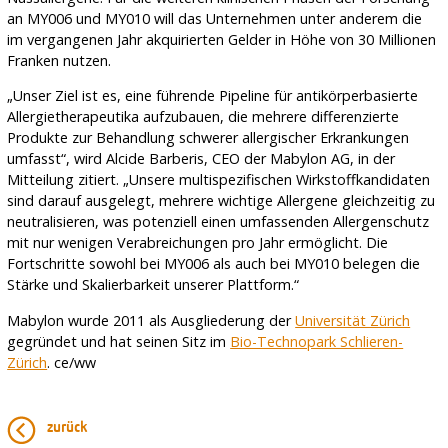
an MY006 und MY010 will das Unternehmen unter anderem die
im vergangenen Jahr akquirierten Gelder in Höhe von 30 Millionen
Franken nutzen.
„Unser Ziel ist es, eine führende Pipeline für antikörperbasierte
Allergietherapeutika aufzubauen, die mehrere differenzierte
Produkte zur Behandlung schwerer allergischer Erkrankungen
umfasst“, wird Alcide Barberis, CEO der Mabylon AG, in der
Mitteilung zitiert. „Unsere multispezifischen Wirkstoffkandidaten
sind darauf ausgelegt, mehrere wichtige Allergene gleichzeitig zu
neutralisieren, was potenziell einen umfassenden Allergenschutz
mit nur wenigen Verabreichungen pro Jahr ermöglicht. Die
Fortschritte sowohl bei MY006 als auch bei MY010 belegen die
Stärke und Skalierbarkeit unserer Plattform.“
Mabylon wurde 2011 als Ausgliederung der
Universität Zürich
gegründet und hat seinen Sitz im
Bio-Technopark Schlieren-
Zürich
. ce/ww
zurück