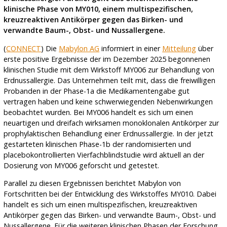
klinische Phase von MY010, einem multispezifischen,
kreuzreaktiven Antikörper gegen das Birken- und
verwandte Baum-, Obst- und Nussallergene.
(
CONNECT
) Die
Mabylon AG
informiert in einer
Mitteilung
über
erste positive Ergebnisse der im Dezember 2025 begonnenen
klinischen Studie mit dem Wirkstoff MY006 zur Behandlung von
Erdnussallergie. Das Unternehmen teilt mit, dass die freiwilligen
Probanden in der Phase-1a die Medikamentengabe gut
vertragen haben und keine schwerwiegenden Nebenwirkungen
beobachtet wurden. Bei MY006 handelt es sich um einen
neuartigen und dreifach wirksamen monoklonalen Antikörper zur
prophylaktischen Behandlung einer Erdnussallergie. In der jetzt
gestarteten klinischen Phase-1b der randomisierten und
placebokontrollierten Vierfachblindstudie wird aktuell an der
Dosierung von MY006 geforscht und getestet.
Parallel zu diesen Ergebnissen berichtet Mabylon von
Fortschritten bei der Entwicklung des Wirkstoffes MY010. Dabei
handelt es sich um einen multispezifischen, kreuzreaktiven
Antikörper gegen das Birken- und verwandte Baum-, Obst- und
Nussallergene. Für die weiteren klinischen Phasen der Forschung