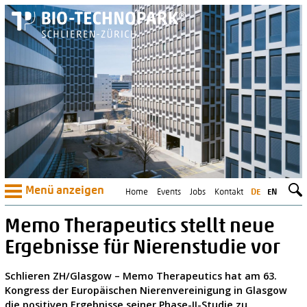
Menü anzeigen
Home
Events
Jobs
Kontakt
DE
EN
Memo Therapeutics stellt neue
Ergebnisse für Nierenstudie vor
Schlieren ZH/Glasgow – Memo Therapeutics hat am 63.
Kongress der Europäischen Nierenvereinigung in Glasgow
die positiven Ergebnisse seiner Phase-II-Studie zu