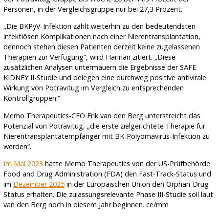
Personen, in der Vergleichsgruppe nur bei 27,3 Prozent.
„Die BKPyV-Infektion zählt weiterhin zu den bedeutendsten
infektiösen Komplikationen nach einer Nierentransplantation,
dennoch stehen diesen Patienten derzeit keine zugelassenen
Therapien zur Verfügung“, wird Haririan zitiert. „Diese
zusätzlichen Analysen untermauern die Ergebnisse der SAFE
KIDNEY II-Studie und belegen eine durchweg positive antivirale
Wirkung von Potravitug im Vergleich zu entsprechenden
Kontrollgruppen.“
Memo Therapeutics-CEO Erik van den Berg unterstreicht das
Potenzial von Potravitug, „die erste zielgerichtete Therapie für
Nierentransplantatempfänger mit BK-Polyomavirus-Infektion zu
werden“.
Im Mai 2023
hatte Memo Therapeutics von der US-Prüfbehörde
Food and Drug Administration (FDA) den Fast-Track-Status und
im
Dezember 2025
in der Europäischen Union den Orphan-Drug-
Status erhalten. Die zulassungsrelevante Phase III-Studie soll laut
van den Berg noch in diesem Jahr beginnen. ce/mm