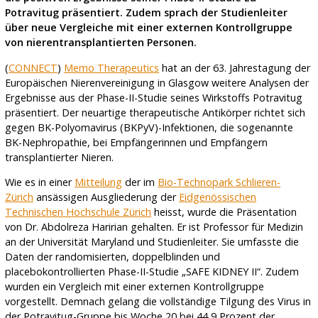
Potravitug präsentiert. Zudem sprach der Studienleiter
über neue Vergleiche mit einer externen Kontrollgruppe
von nierentransplantierten Personen.
(
CONNECT
)
Memo Therapeutics
hat an der 63. Jahrestagung der
Europäischen Nierenvereinigung in Glasgow weitere Analysen der
Ergebnisse aus der Phase-II-Studie seines Wirkstoffs Potravitug
präsentiert. Der neuartige therapeutische Antikörper richtet sich
gegen BK-Polyomavirus (BKPyV)-Infektionen, die sogenannte
BK-Nephropathie, bei Empfängerinnen und Empfängern
transplantierter Nieren.
Wie es in einer
Mitteilung
der im
Bio-Technopark Schlieren-
Zürich
ansässigen Ausgliederung der
Eidgenössischen
Technischen Hochschule Zürich
heisst, wurde die Präsentation
von Dr. Abdolreza Haririan gehalten. Er ist Professor für Medizin
an der Universität Maryland und Studienleiter. Sie umfasste die
Daten der randomisierten, doppelblinden und
placebokontrollierten Phase-II-Studie „SAFE KIDNEY II“. Zudem
wurden ein Vergleich mit einer externen Kontrollgruppe
vorgestellt. Demnach gelang die vollständige Tilgung des Virus in
der Potravitug-Gruppe bis Woche 20 bei 44,9 Prozent der