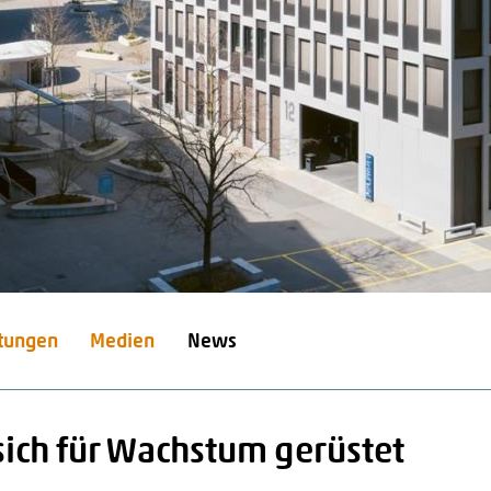
stungen
Medien
News
sich für Wachstum gerüstet