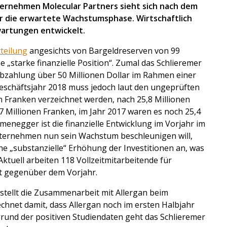
ternehmen Molecular Partners sieht sich nach dem
ür die erwartete Wachstumsphase. Wirtschaftlich
artungen entwickelt.
teilung
angesichts von Bargeldreserven von 99
 „starke finanzielle Position“. Zumal das Schlieremer
bzahlung über 50 Millionen Dollar im Rahmen einer
eschäftsjahr 2018 muss jedoch laut den ungeprüften
en Franken verzeichnet werden, nach 25,8 Millionen
7 Millionen Franken, im Jahr 2017 waren es noch 25,4
enegger ist die finanzielle Entwicklung im Vorjahr im
ternehmen nun sein Wachstum beschleunigen will,
 „substanzielle“ Erhöhung der Investitionen an, was
 Aktuell arbeiten 118 Vollzeitmitarbeitende für
t gegenüber dem Vorjahr.
stellt die Zusammenarbeit mit Allergan beim
echnet damit, dass Allergan noch im ersten Halbjahr
grund der positiven Studiendaten geht das Schlieremer