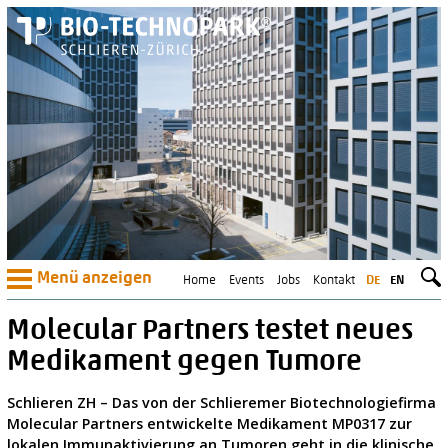
Menü anzeigen
Home
Events
Jobs
Kontakt
DE
EN
Molecular Partners testet neues
Medikament gegen Tumore
Schlieren ZH – Das von der Schlieremer Biotechnologiefirma
Molecular Partners entwickelte Medikament MP0317 zur
lokalen Immunaktivierung an Tumoren geht in die klinische