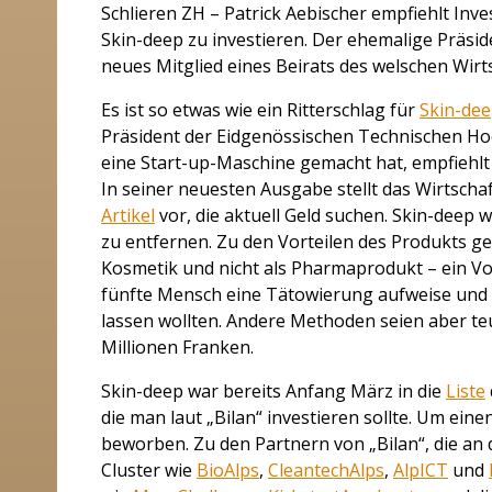
Schlieren ZH – Patrick Aebischer empfiehlt In
Skin-deep zu investieren. Der ehemalige Präsi
neues Mitglied eines Beirats des welschen Wirt
Es ist so etwas wie ein Ritterschlag für
Skin-dee
Präsident der Eidgenössischen Technischen Ho
eine Start-up-Maschine gemacht hat, empfiehl
In seiner neuesten Ausgabe stellt das Wirtsch
Artikel
vor, die aktuell Geld suchen. Skin-deep 
zu entfernen. Zu den Vorteilen des Produkts geh
Kosmetik und nicht als Pharmaprodukt – ein Vort
fünfte Mensch eine Tätowierung aufweise und
lassen wollten. Andere Methoden seien aber te
Millionen Franken.
Skin-deep war bereits Anfang März in die
Liste
die man laut „Bilan“ investieren sollte. Um ein
beworben. Zu den Partnern von „Bilan“, die an
Cluster wie
BioAlps
,
CleantechAlps
,
AlpICT
und