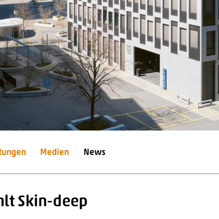
stungen
Medien
News
hlt Skin-deep