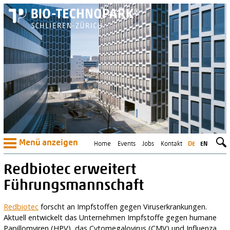
Menü anzeigen
Home
Events
Jobs
Kontakt
DE
EN
Redbiotec erweitert
Führungsmannschaft
Redbiotec
forscht an Impfstoffen gegen Viruserkrankungen.
Aktuell entwickelt das Unternehmen Impfstoffe gegen humane
Papillomviren (HPV), das Cytomegalovirus (CMV) und Influenza.