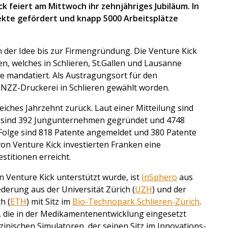
ck feiert am Mittwoch ihr zehnjähriges Jubiläum. In
ekte gefördert und knapp 5000 Arbeitsplätze
der Idee bis zur Firmengründung. Die Venture Kick
n, welches in Schlieren, St.Gallen und Lausanne
ive mandatiert. Als Austragungsort für den
 NZZ-Druckerei in Schlieren gewählt worden.
reiches Jahrzehnt zurück. Laut einer Mitteilung sind
i sind 392 Jungunternehmen gegründet und 4748
 Folge sind 818 Patente angemeldet und 380 Patente
n Venture Kick investierten Franken eine
titionen erreicht.
 Venture Kick unterstützt wurde, ist
InSphero
aus
ederung aus der Universität Zürich (
UZH
) und der
h (
ETH
) mit Sitz im
Bio-Technopark Schlieren-Zürich
.
die in der Medikamentenentwicklung eingesetzt
izinischen Simulatoren, der seinen Sitz im Innovations-