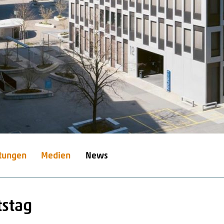
stungen
Medien
News
tstag