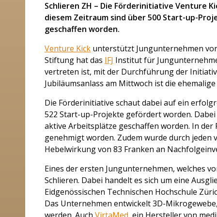
Schlieren ZH – Die Förderinitiative Venture Ki
diesem Zeitraum sind über 500 Start-up-Proj
geschaffen worden.
Venture Kick
unterstützt Jungunternehmen von 
Stiftung hat das
IFJ
Institut für Jungunternehme
vertreten ist, mit der Durchführung der Initiat
Jubiläumsanlass am Mittwoch ist die ehemalige
Die Förderinitiative schaut dabei auf ein erfolg
522 Start-up-Projekte gefördert worden. Dabe
aktive Arbeitsplätze geschaffen worden. In der
genehmigt worden. Zudem wurde durch jeden vo
Hebelwirkung von 83 Franken an Nachfolgeinves
Eines der ersten Jungunternehmen, welches von
Schlieren. Dabei handelt es sich um eine Ausgli
Eidgenössischen Technischen Hochschule Züric
Das Unternehmen entwickelt 3D-Mikrogewebe, 
werden. Auch
VirtaMed
, ein Hersteller von med