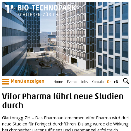
Menü anzeigen
Home
Events
Jobs
Kontakt
DE
EN
Vifor Pharma führt neue Studien
durch
Glattbrugg ZH – Das Pharmaunternehmen Vifor Pharma wird drei
neue Studien für Ferinject durchführen. Bislang wurde die Wirkung
bei chronischer Herzinsuffizienz und Eisenmangel erfolgreich