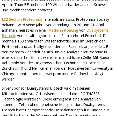
April in Thun BE mehr als 100 Wissenschaftler aus der Schweiz
und Nachbarländern erwartet.
LS2 Section Proteomics
, ehemals als Swiss Proteomics Society
bekannt, wird seine Jahresversammlung am 20. und 21. April
abhalten, heisst es in einer
Medienmitteilung
von
Dualsystems
Biotech
. Veranstaltungsort ist das Seminarhotel Freienhof. Die
mehr als 100 erwarteten Wissenschaftler sind im Bereich der
Proteomik und auch allgemein der Life Sciences angesiedelt. Bei
der Proteomik handelt es sich um die Analyse aller Proteine in
einer definierten Einheit wie einer menschlichen Zelle. Mit Ruedi
Aebersold von der Eidgenössischen Technischen Hochschule
Zürich (
ETH
) und Neil Kelleher von der Northwestern University in
Chicago konnten bereits zwei prominente Redner bestätigt
werden.
Silver Sponsor Dualsystems Biotech wird mit seinen
Mitarbeitenden vor Ort präsent sein und die LRC-TriCEPS-
Technologie vorstellen. Diese ermöglicht eine Analyse von
lebenden Zellen ohne genetische Manipulation. Dualsystems
Biotech bietet entsprechende Dienstleistungen für Kunden aus
der Wirtschaft oder Wissenschaft an. Das Unternehmen ist