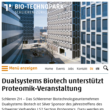
Menü anzeigen
Home
Events
Jobs
Kontakt
DE
EN
Dualsystems Biotech unterstützt
Proteomik-Veranstaltung
Schlieren ZH – Das Schlieremer Biotechnologieunternehmen
Dualsystems Biotech ist Silver Sponsor des Jahrestreffens des
Schweizer Verbandes LS2 Section Proteomics. Dazu werden im