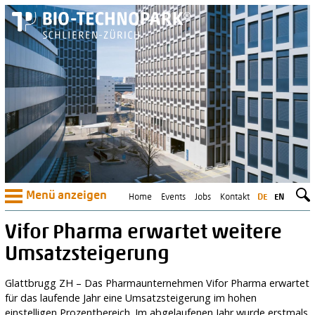
Menü anzeigen
Home
Events
Jobs
Kontakt
DE
EN
Vifor Pharma erwartet weitere
Umsatzsteigerung
Glattbrugg ZH – Das Pharmaunternehmen Vifor Pharma erwartet
für das laufende Jahr eine Umsatzsteigerung im hohen
einstelligen Prozentbereich. Im abgelaufenen Jahr wurde erstmals