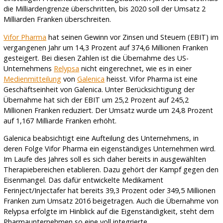
die Milliardengrenze überschritten, bis 2020 soll der Umsatz 2
Milliarden Franken überschreiten.
Vifor Pharma
hat seinen Gewinn vor Zinsen und Steuern (EBIT) im
vergangenen Jahr um 14,3 Prozent auf 374,6 Millionen Franken
gesteigert. Bei diesen Zahlen ist die Übernahme des US-
Unternehmens
Relypsa
nicht eingerechnet, wie es in einer
Medienmitteilung
von
Galenica
heisst. Vifor Pharma ist eine
Geschäftseinheit von Galenica. Unter Berücksichtigung der
Übernahme hat sich der EBIT um 25,2 Prozent auf 245,2
Millionen Franken reduziert. Der Umsatz wurde um 24,8 Prozent
auf 1,167 Milliarde Franken erhöht.
Galenica beabsichtigt eine Aufteilung des Unternehmens, in
deren Folge Vifor Pharma ein eigenständiges Unternehmen wird.
Im Laufe des Jahres soll es sich daher bereits in ausgewählten
Therapiebereichen etablieren. Dazu gehört der Kampf gegen den
Eisenmangel. Das dafür entwickelte Medikament
Ferinject/Injectafer hat bereits 39,3 Prozent oder 349,5 Millionen
Franken zum Umsatz 2016 beigetragen. Auch die Übernahme von
Relypsa erfolgte im Hinblick auf die Eigenständigkeit, steht dem
Pharmaunternehmen so eine voll integrierte